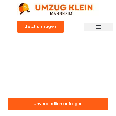
Zum
Inhalt
springen
Jetzt anfragen
Günstiger Trabzon Umzug
Umzug
Mannheim
Trabzon
Unverbindlich anfragen