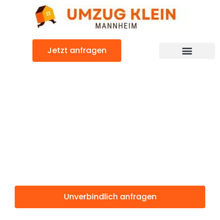
Zum
Inhalt
springen
Jetzt anfragen
Günstiger Istanbul Umzug
Umzug
Mannheim
Istanbul
Unverbindlich anfragen