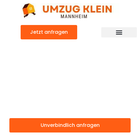
Zum
Inhalt
springen
Jetzt anfragen
Günstiger Corlu Umzug
Umzug
Mannheim
Corlu
Unverbindlich anfragen