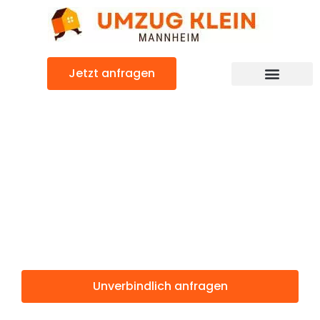
Zum
Inhalt
springen
Jetzt anfragen
Günstiger Konya Umzug
Umzug
Mannheim
Konya
Unverbindlich anfragen