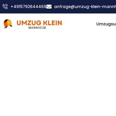
Zum
+4915792644469
anfrage@umzug-klein-mannh
Inhalt
springen
Umzugsu
Günstiger Türkei Umzug
Umzug
Mannhe