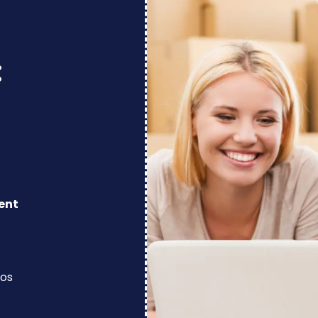
:
ent
los