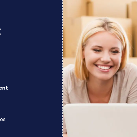
:
ent
los