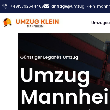
Zum
+4915792644469
anfrage@umzug-klein-mannh
Inhalt
springen
Umzugsu
Günstiger Leganés Umzug
Umzug
Mannhe