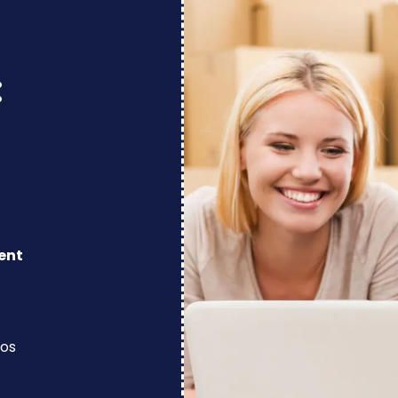
:
ent
los