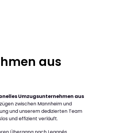
ehmen aus
ionelles Umzugsunternehmen aus
mzügen zwischen Mannheim und
rung und unserem dedizierten Team
los und effizient verläuft.
Ihren Übergang nach Leganés