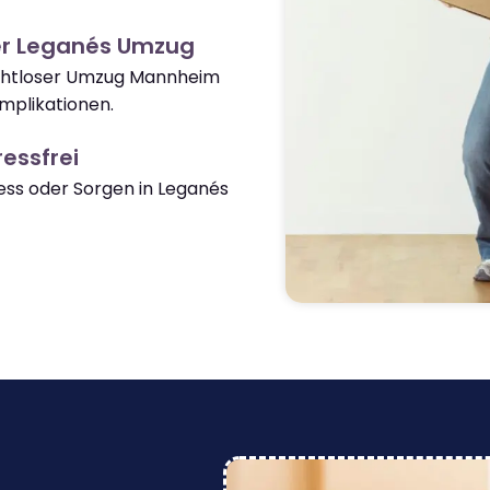
er Leganés Umzug
nahtloser Umzug Mannheim
mplikationen.
essfrei
ss oder Sorgen in Leganés