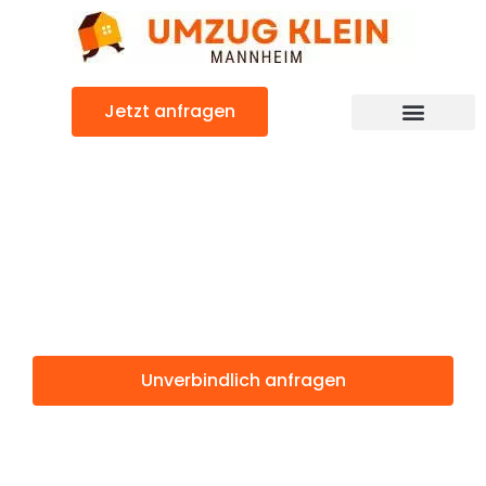
Zum
Inhalt
springen
Jetzt anfragen
Günstiger Gijón Umzug
Umzug
Mannheim Gijón
Unverbindlich anfragen
Weitere Informationen