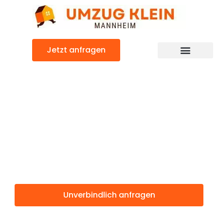
Zum
Inhalt
springen
Jetzt anfragen
Günstiger Toruń Umzug
Umzug
Mannheim
Toruń
Unverbindlich anfragen