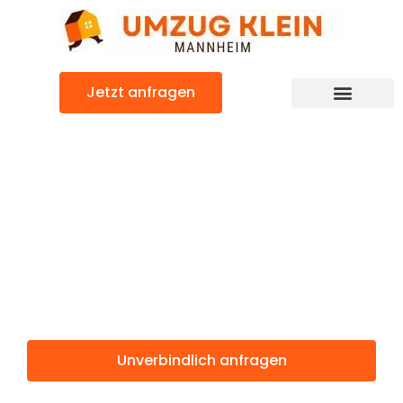
Zum
Inhalt
springen
Jetzt anfragen
Günstiger Radom Umzug
Umzug
Mannheim
Radom
Unverbindlich anfragen