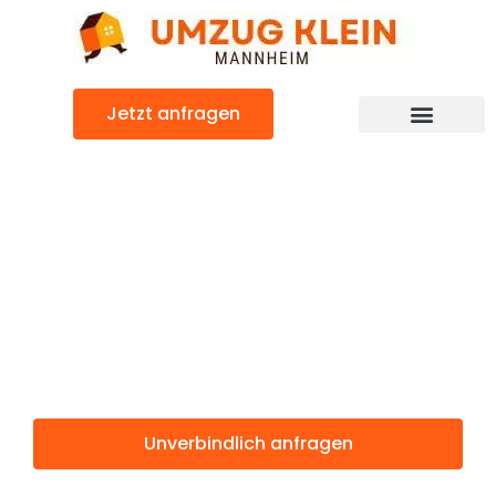
Zum
Inhalt
springen
Jetzt anfragen
Günstiger Ruda Śląska Umzug
Umzug
Mannheim
Ruda Śląska
Unverbindlich anfragen