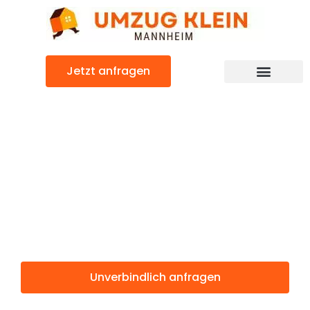
Zum
Inhalt
springen
Jetzt anfragen
Günstiger Bydgoszcz Umzug
Umzug
Mannheim
Bydgoszcz
Unverbindlich anfragen