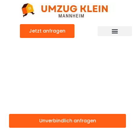
Zum
Inhalt
springen
Jetzt anfragen
Günstiger Lublin Umzug
Umzug
Mannheim
Lublin
Unverbindlich anfragen