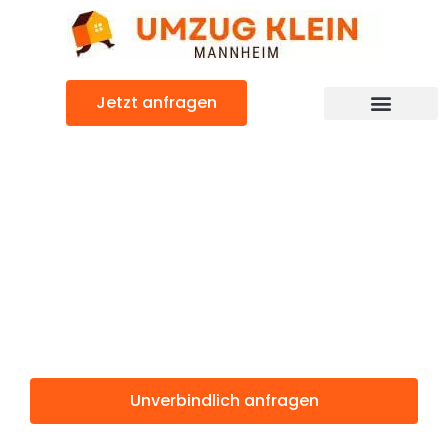
Zum
Inhalt
springen
Jetzt anfragen
Günstiger Thanet Umzug
Umzug
Mannheim
Thanet
Unverbindlich anfragen