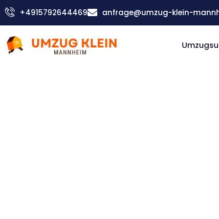
Zum
+4915792644469
anfrage@umzug-klein-mannh
Inhalt
springen
Umzugsu
Günstiger High Wycombe Umzug
Umzug
Mannhei