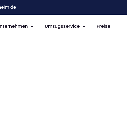
eim.de
nternehmen
Umzugsservice
Preise
m High