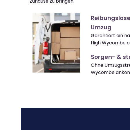
Zuhause zu bringen.
Reibungslos
Umzug
Garantiert ein 
High Wycombe oh
Sorgen- & str
Ohne Umzugsstre
Wycombe anko