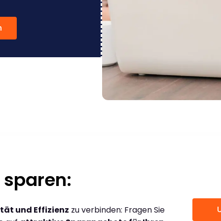
n
 sparen:
tät und Effizienz
zu verbinden: Fragen Sie