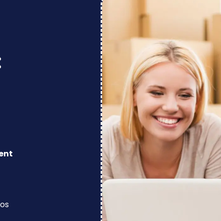
:
ent
los