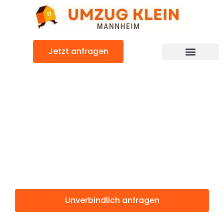
Zum
Inhalt
springen
Jetzt anfragen
Günstiger Bolton Umzug
Umzug
Mannheim
Bolton
Unverbindlich anfragen