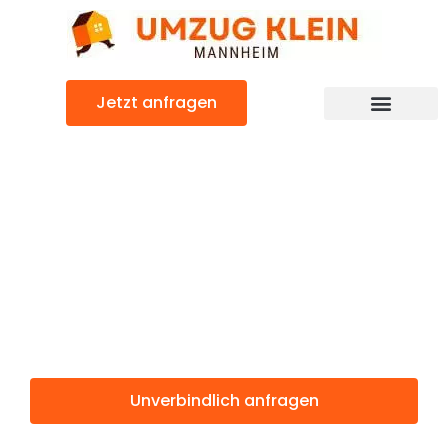
Zum
Inhalt
springen
Jetzt anfragen
Günstiger Eastbourne Umzug
Umzug
Mannheim
Eastbourne
Unverbindlich anfragen