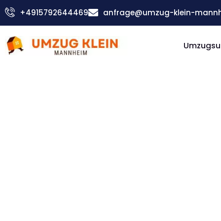
Zum
+4915792644469
anfrage@umzug-klein-mannh
Inhalt
springen
Umzugsu
Günstiger Velenje Umzug
Umzug
Mannhe