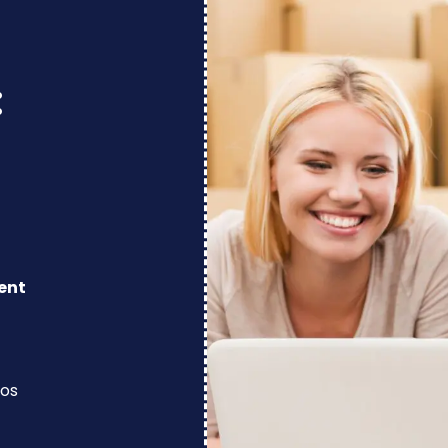
:
ent
los