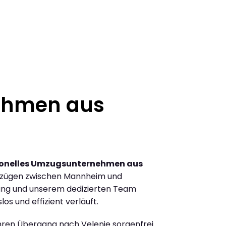
ehmen aus
ionelles Umzugsunternehmen aus
mzügen zwischen Mannheim und
rung und unserem dedizierten Team
los und effizient verläuft.
Ihren Übergang nach Velenje sorgenfrei