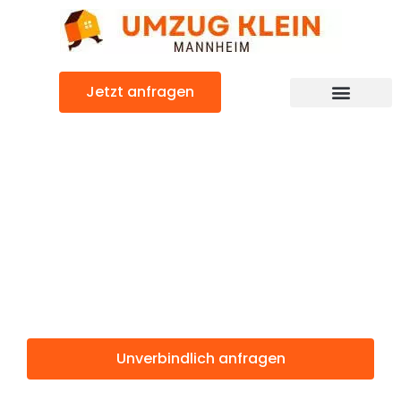
Zum
Inhalt
springen
Jetzt anfragen
Günstiger Kamnik Umzug
Umzug
Mannheim
Kamnik
Unverbindlich anfragen