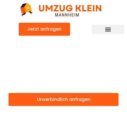
Zum
Inhalt
springen
Jetzt anfragen
Günstiger Rom Umzug
Umzug
Mannheim Rom
Unverbindlich anfragen
Weitere Informationen