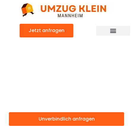
Zum
Inhalt
springen
Jetzt anfragen
Günstiger Florenz Umzug
Umzug
Mannheim
Florenz
Unverbindlich anfragen