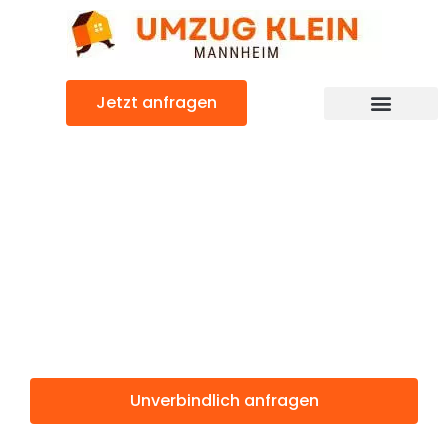
Zum
Inhalt
springen
Jetzt anfragen
Günstiger Perugia Umzug
Umzug
Mannheim
Perugia
Unverbindlich anfragen