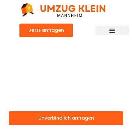
Zum
Inhalt
springen
Jetzt anfragen
Günstiger Bologna Umzug
Umzug
Mannheim
Bologna
Unverbindlich anfragen