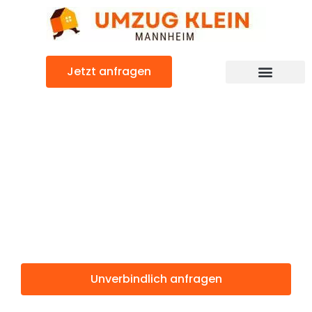
Zum
Inhalt
springen
Jetzt anfragen
Günstiger Toulouse Umzug
Umzug
Mannheim
Toulouse
Unverbindlich anfragen