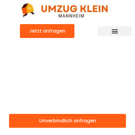
Zum
Inhalt
springen
Jetzt anfragen
Günstiger Toulon Umzug
Umzug
Mannheim
Toulon
Unverbindlich anfragen