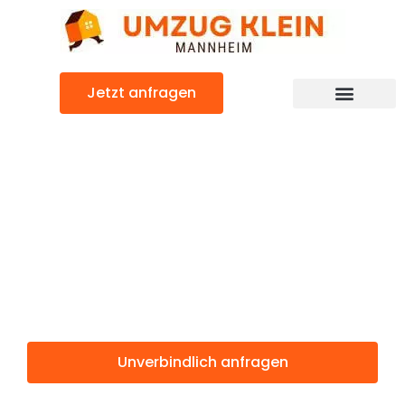
Zum
Inhalt
springen
Jetzt anfragen
Günstiger Marseille Umzug
Umzug
Mannheim
Marseille
Unverbindlich anfragen