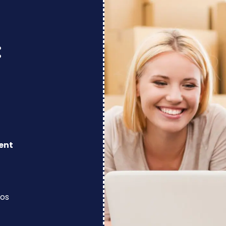
:
ent
los