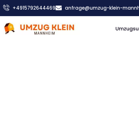
Zum
+4915792644469
anfrage@umzug-klein-mannh
Inhalt
springen
Umzugsu
Günstiger Reims Umzug
Umzug
Mannhe