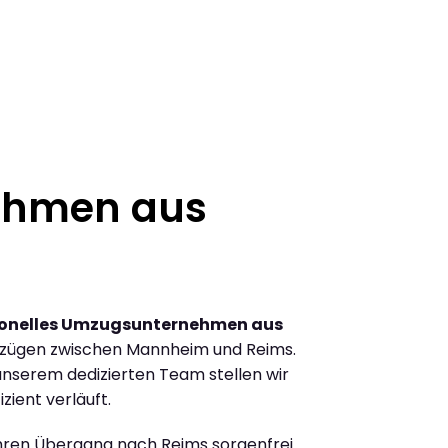
ehmen aus
ionelles Umzugsunternehmen aus
mzügen zwischen Mannheim und Reims.
nserem dedizierten Team stellen wir
zient verläuft.
Ihren Übergang nach Reims sorgenfrei