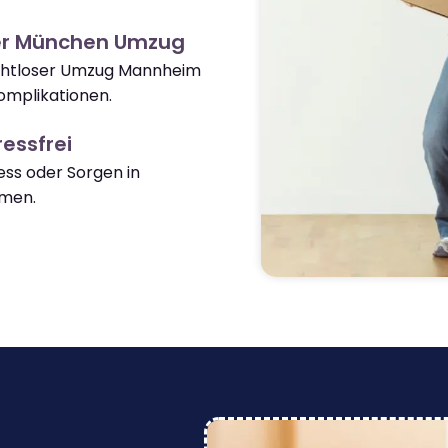
er München Umzug
nahtloser Umzug Mannheim
mplikationen.
essfrei
ss oder Sorgen in
men.