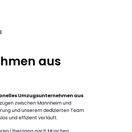
3
ehmen aus
ionelles Umzugsunternehmen aus
mzügen zwischen Mannheim und
hrung und unserem dedizierten Team
los und effizient verläuft.
Ihren Übergang nach München