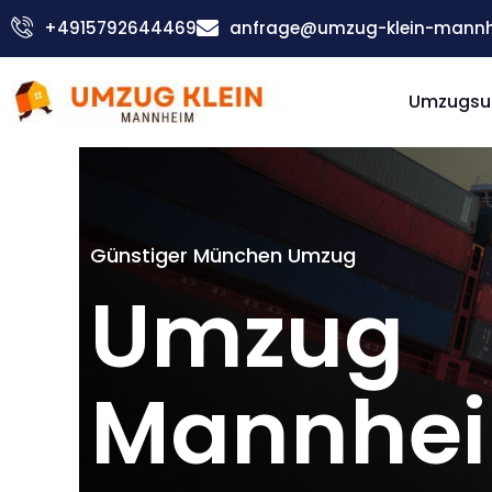
Zum
+4915792644469
anfrage@umzug-klein-mannh
Inhalt
springen
Umzugsu
Günstiger München Umzug
Umzug
Mannhe