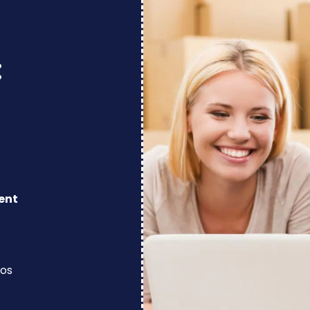
:
ent
los