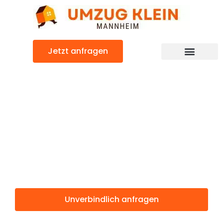
Zum
Inhalt
springen
Jetzt anfragen
Günstiger Dresden Umzug
Umzug
Mannheim
Dresden
Unverbindlich anfragen