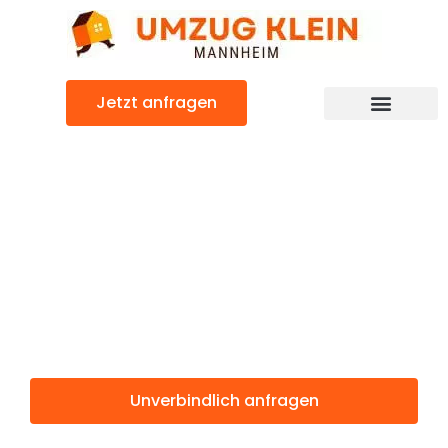
Zum
Inhalt
springen
Jetzt anfragen
Günstiger Duisburg Umzug
Umzug
Mannheim
Duisburg
Unverbindlich anfragen