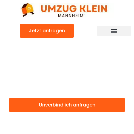
Zum
Inhalt
springen
Jetzt anfragen
Günstiger Nis Umzug
Umzug
Mannheim Nis
Unverbindlich anfragen
Weitere Informationen