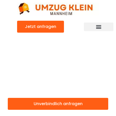
Zum
Inhalt
springen
Jetzt anfragen
Günstiger Kraljevo Umzug
Umzug
Mannheim
Kraljevo
Unverbindlich anfragen