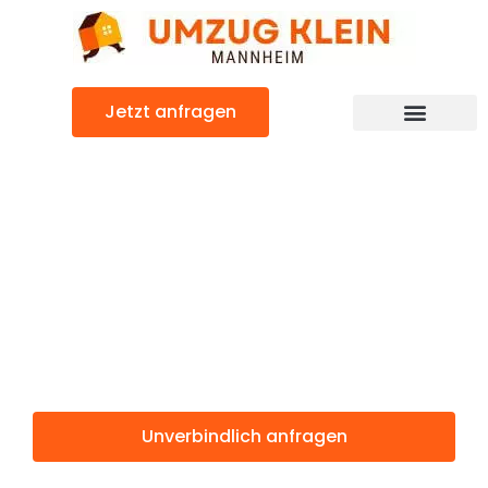
Zum
Inhalt
springen
Jetzt anfragen
Günstiger Belgrad Umzug
Umzug
Mannheim
Belgrad
Unverbindlich anfragen