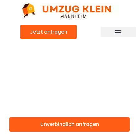
Zum
Inhalt
springen
Jetzt anfragen
Günstiger Shauliai Umzug
Umzug
Mannheim
Shauliai
Unverbindlich anfragen