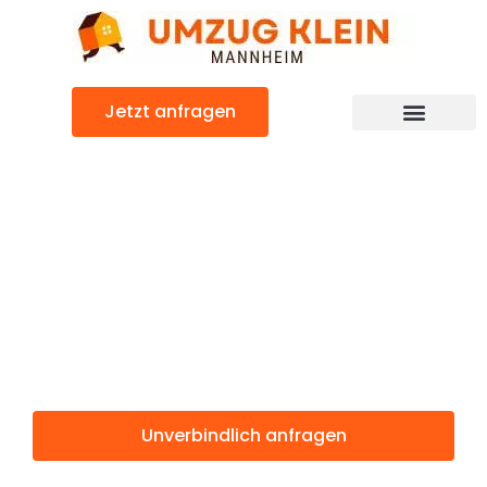
Zum
Inhalt
springen
Jetzt anfragen
Günstiger Podgorica Umzug
Umzug
Mannheim
Podgorica
Unverbindlich anfragen