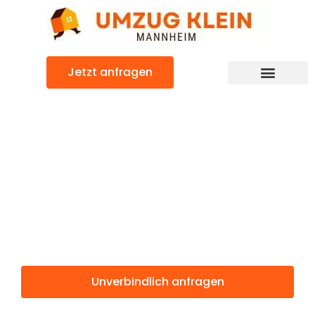
Zum
Inhalt
springen
Jetzt anfragen
Günstiger Porto Umzug
Umzug
Mannheim
Porto
Unverbindlich anfragen