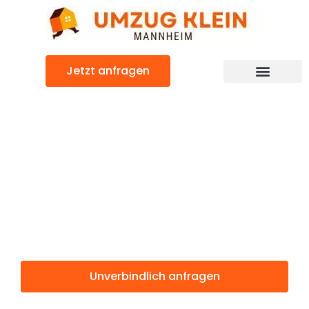
Zum
Inhalt
springen
Jetzt anfragen
Günstiger Wetzikon Umzug
Umzug
Mannheim
Wetzikon
Unverbindlich anfragen