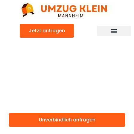
Zum
Inhalt
springen
Jetzt anfragen
Günstiger Frauenfeld Umzug
Umzug
Mannheim
Frauenfeld
Unverbindlich anfragen