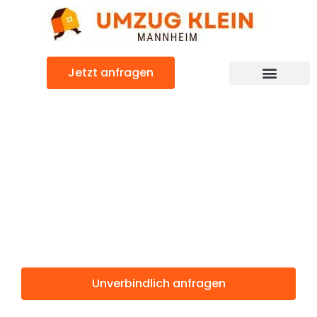
Zum
Inhalt
springen
Jetzt anfragen
Günstiger Göteborg Umzug
Umzug
Mannheim
Göteborg
Unverbindlich anfragen