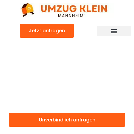
Zum
Inhalt
springen
Jetzt anfragen
Günstiger Norwegen Umzug
Umzug
Mannheim
Norwegen
Unverbindlich anfragen