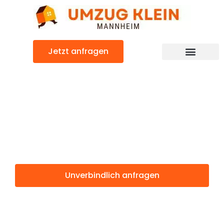
Zum
Inhalt
springen
Jetzt anfragen
Günstiger Oslo Umzug
Umzug
Mannheim Oslo
Unverbindlich anfragen
Weitere Informationen