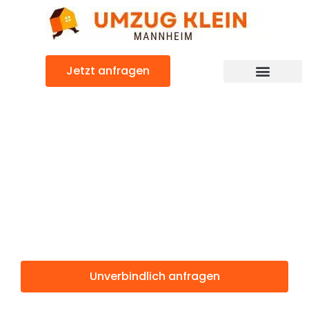
Zum
Inhalt
springen
Jetzt anfragen
Günstiger Innsbruck Umzug
Umzug
Mannheim
Innsbruck
Unverbindlich anfragen