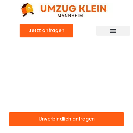
Zum
Inhalt
springen
Jetzt anfragen
Günstiger Österreich Umzug
Umzug
Mannheim
Österreich
Unverbindlich anfragen