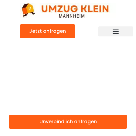
Zum
Inhalt
springen
Jetzt anfragen
Günstiger Namur Umzug
Umzug
Mannheim
Namur
Unverbindlich anfragen