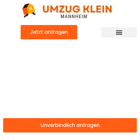
Zum
Inhalt
springen
Jetzt anfragen
Günstiger Belgien Umzug
Umzug
Mannheim
Belgien
Unverbindlich anfragen