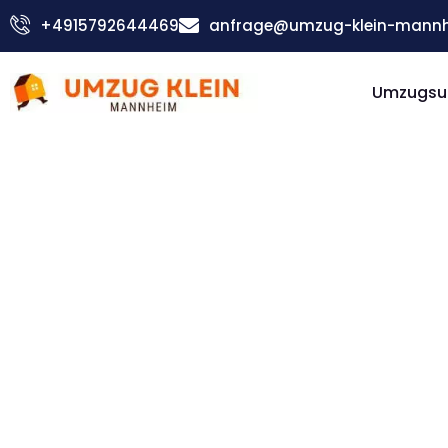
Zum
+4915792644469
anfrage@umzug-klein-mannh
Inhalt
springen
Umzugsu
Günstiger Bettembourg Umzug
Umzug
Mannhe