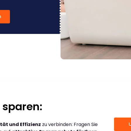
n
 sparen:
tät und Effizienz
zu verbinden: Fragen Sie