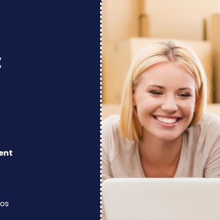
:
ent
los