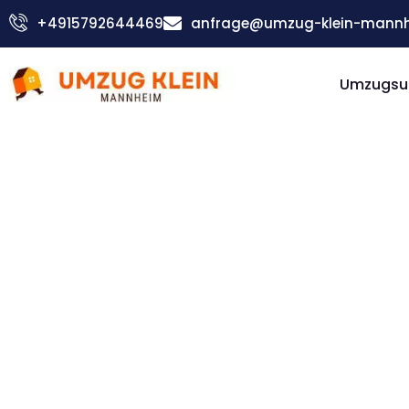
Zum
+4915792644469
anfrage@umzug-klein-mannh
Inhalt
springen
Umzugsu
Günstiger Randers Umzug
Umzug
Mannhe