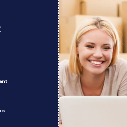
:
ent
los